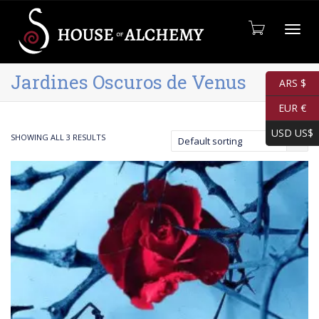
Cambia
Jardines Oscuros de Venus
ARS $
EUR €
USD US$
SHOWING ALL 3 RESULTS